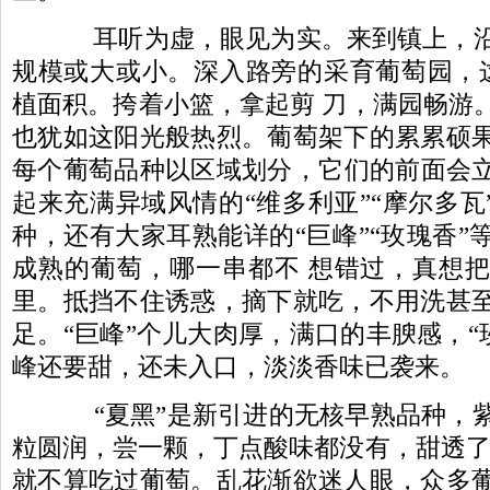
耳听为虚，眼见为实。来到镇上，沿
规模或大或小。深入路旁的采育葡萄园，这
植面积。挎着小篮，拿起剪 刀，满园畅游
也犹如这阳光般热烈。葡萄架下的累累硕
每个葡萄品种以区域划分，它们的前面会
起来充满异域风情的“维多利亚”“摩尔多瓦
种，还有大家耳熟能详的“巨峰”“玫瑰香”
成熟的葡萄，哪一串都不 想错过，真想
里。抵挡不住诱惑，摘下就吃，不用洗甚
足。“巨峰”个儿大肉厚，满口的丰腴感，“
峰还要甜，还未入口，淡淡香味已袭来。
“夏黑”是新引进的无核早熟品种，紫
粒圆润，尝一颗，丁点酸味都没有，甜透了
就不算吃过葡萄。乱花渐欲迷人眼，众多