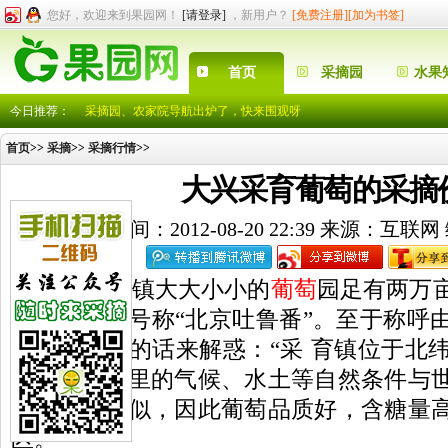
您好，欢迎来到果园网！
[请登录]
，新用户？
[免费注册]
[加为书签]
采摘园、农家院导航出炉了，快来围观呀
中秋国庆冬枣采摘券
注册成为会员，就有机会享受各采摘园的优惠啊
首页
采摘园
水果
各位园主注意了，有采摘园就可“入住”果园网了
采摘园、农家院导航出炉了，快来围观呀
今日推荐：
中秋国庆冬枣采摘券
首页
>>
采摘
>>
采摘行情
>>
注册成为会员，就有机会享受各采摘园的优惠啊
各位园主注意了，有采摘园就可“入住”果园网了
大兴采育葡萄的采摘
发表时间：2012-08-20 22:39 来源：互
采育镇大大小小的
葡萄
园足有两万
达百多种，号称“北京吐鲁番”。至于称呼
游办朱主任的话来解惑：“采 育镇位于北纬
的生长，这里的气候、水土等自然条件与
国波尔多相似，因此葡萄品质好，含糖量
区。”