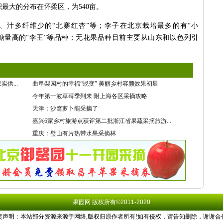
积最大的分布在怀柔区，为540亩。
”、汁多纤维少的“北寨红杏”等；李子在北京栽培最多的有“小
含糖量高的“李王”等品种；无花果品种目前主要从山东和以色列引
供...
曲阜梨园村的幸福“蜕变” 美丽乡村容颜效果初显
今年第一波草莓季到来 附上海各区采摘攻略
天津：沙窝萝卜能采摘了
嘉兴6家乡村旅游点获评第二批浙江省果蔬采摘旅游...
重庆：璧山有片热带水果采摘林
果园网
版权所有©2011-2020
责声明：本站部分资源来源于网络,版权归原作者所有!如有侵权，请告知删除，谢谢合