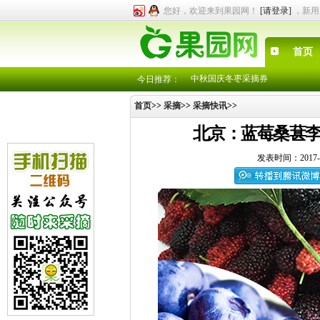
您好，欢迎来到果园网！
[请登录]
，新用
首页
采摘园、农家院导航出炉了，快来
中秋国庆冬枣采摘券
今日推荐：
注册成为会员，就有机会享受各采
首页
>>
采摘
>>
采摘快讯
>>
各位园主注意了，有采摘园就可“
采摘园、农家院导航出炉了，快来
北京：蓝莓桑葚李
中秋国庆冬枣采摘券
注册成为会员，就有机会享受各采
发表时间：2017-
各位园主注意了，有采摘园就可“