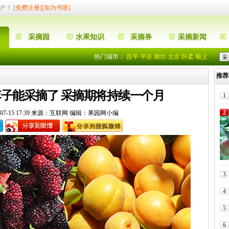
户？
[免费注册]
[加为书签]
采摘园
水果知识
采摘券
采摘新闻
围观呀
热门城市：
昌平
平谷
廊坊
北京
怀柔
顺义
摘园的优惠啊
推荐
入住”果园网了
围观呀
子能采摘了 采摘期将持续一个月
1
摘园的优惠啊
2
07-15 17:39 来源：互联网 编辑：果园网小编
入住”果园网了
3
4
5
6