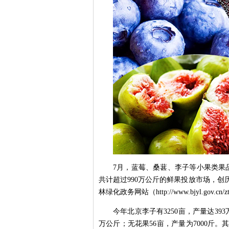
7月，蓝莓、桑葚、李子等小果类果
共计超过990万公斤的鲜果投放市场，
林绿化政务网站（http://www.bjyl.gov.cn/
今年北京李子有3250亩，产量达393
万公斤；无花果56亩，产量为7000斤