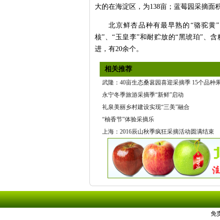
大的在海淀区，为138亩；蓝莓园采摘面
北京鲜杏品种有最早熟的“骆驼黄
核”、“玉皇李”和耐贮放的“黑琥珀”、
进，有20余个。
相关推荐
武隆：40亩生态桑葚园喜迎采摘季 15个品种果实
永宁冬季旅游采摘季“新鲜”启动
礼泉美丽乡村建设实现“三美”融合
“柚香节”体验采摘乐
上海：2016辰山秋季疯狂采摘活动圆满结束
免