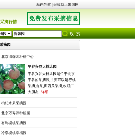
站内导航
|
采摘就上果园网
采摘行情
采摘园
北京御馨园种植中心
平谷兴谷大桃儿园
平谷兴谷大桃儿园是位于北京
平谷的采摘园,主要可以进行桃
采摘,杏采摘,西瓜采摘,欢迎广
大朋友...
详细…
枸杞水果采摘园
北京万寿源种植园
有利樱桃采摘园
冷泉樱桃幸福园