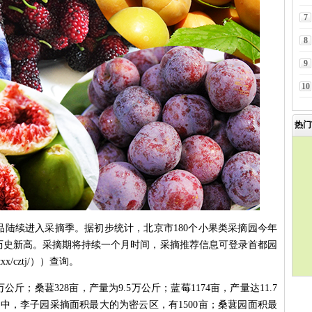
7
8
9
10
热门
品陆续进入采摘季。据初步统计，北京市180个小果类采摘园今年
创历史新高。采摘期将持续一个月时间，采摘推荐信息可登录首都园
ztxx/cztj/））查询。
万公斤；桑葚328亩，产量为9.5万公斤；蓝莓1174亩，产量达11.7
。其中，李子园采摘面积最大的为密云区，有1500亩；桑葚园面积最