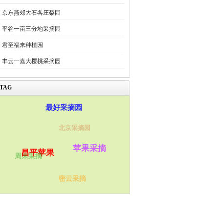
京东燕郊大石各庄梨园
平谷一亩三分地采摘园
君至福来种植园
丰云一嘉大樱桃采摘园
TAG
最好采摘园
北京采摘园
苹果采摘
昌平苹果
周末采摘
密云采摘