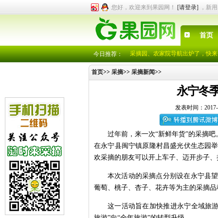
您好，欢迎来到果园网！
[请登录]
，新用
采摘园、农家院导航出炉了，快来
中秋国庆冬枣采摘券
注册成为会员，就有机会享受各采
首页
各位园主注意了，有采摘园就可“
采摘园、农家院导航出炉了，快来
今日推荐：
中秋国庆冬枣采摘券
首页
>>
采摘
>>
采摘新闻
>>
注册成为会员，就有机会享受各采
各位园主注意了，有采摘园就可“
永宁冬季
发表时间：2017-
过年前，来一次“新鲜年货”的采摘吧
在永宁县闽宁镇原隆村昌盛光伏生态园
欢采摘的朋友可以开上车子、迈开步子、
本次活动的采摘点分别设在永宁县
葡萄、桃子、杏子、花卉等为主的采摘品
这一活动旨在加快推进永宁全域旅游
旅游”向“全年旅游”的转型升级。