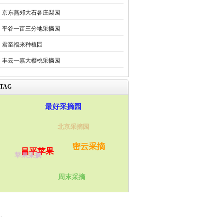
京东燕郊大石各庄梨园
平谷一亩三分地采摘园
君至福来种植园
丰云一嘉大樱桃采摘园
TAG
最好采摘园
北京采摘园
密云采摘
昌平苹果
苹果采摘
周末采摘