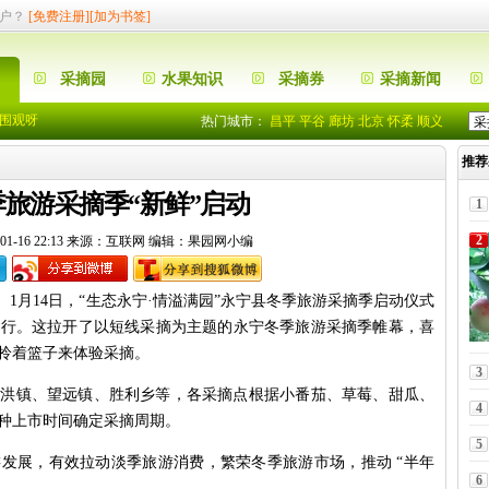
户？
[免费注册]
[加为书签]
围观呀
摘园的优惠啊
采摘园
水果知识
采摘券
采摘新闻
入住”果园网了
围观呀
热门城市：
昌平
平谷
廊坊
北京
怀柔
顺义
推荐
摘园的优惠啊
入住”果园网了
旅游采摘季“新鲜”启动
1
2
01-16 22:13 来源：互联网 编辑：果园网小编
。1月14日，“生态永宁·情溢满园”永宁县冬季旅游采摘季启动仪式
举行。这拉开了以短线采摘为主题的永宁冬季旅游采摘季帷幕，喜
拎着篮子来体验采摘。
3
望洪镇、望远镇、胜利乡等，各采摘点根据小番茄、草莓、甜瓜、
4
种上市时间确定采摘周期。
5
发展，有效拉动淡季旅游消费，繁荣冬季旅游市场，推动 “半年
6