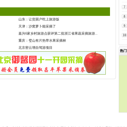
7
8
山东：让贫困户吃上旅游饭
9
天津：沙窝萝卜能采摘了
嘉兴6家乡村旅游点获评第二批浙江省果蔬采摘旅游...
10
重庆：璧山有片热带水果采摘林
北京密云增自驾游项目
热门
果园网
版权所有©2011-2020