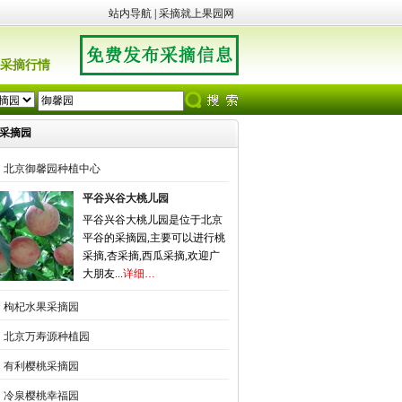
站内导航
|
采摘就上果园网
采摘行情
采摘园
北京御馨园种植中心
平谷兴谷大桃儿园
平谷兴谷大桃儿园是位于北京
平谷的采摘园,主要可以进行桃
采摘,杏采摘,西瓜采摘,欢迎广
大朋友...
详细…
枸杞水果采摘园
北京万寿源种植园
有利樱桃采摘园
冷泉樱桃幸福园