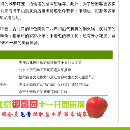
花海的风车灯笼；冶仙塔的登高望远等。此外，为了给游客更多实
；北京海湾半山温泉酒店推出特惠暖冬套餐；康顺达、汇源等多家
莓采摘活动。
大特色，古北口的特色美食二八席和热气腾腾的铜火锅；溪翁庄的
怪味鱼；穆家峪的农家小菜；不老屯的养生餐；还有云水花溪、圣
带来不一样的美食体验。
枣庄台儿庄区旅游精准扶贫小天地大文章
北京：密云8000亩葡萄进入采摘季
兰州百合文化旅游节及红古乡村生态文化旅游节开...
采...
枣庄全域旅游从"新"做起 促旅游产业转型升级
永宁冬季旅游采摘季“新鲜”启动