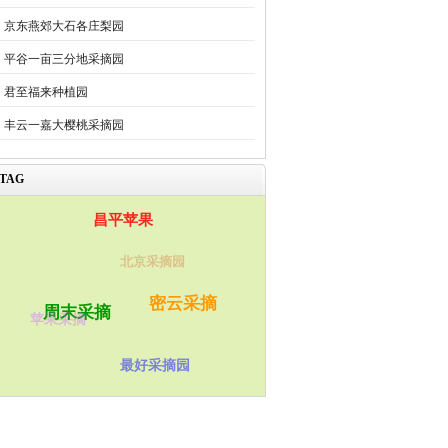
京东燕郊大石各庄梨园
平谷一亩三分地采摘园
君至福来种植园
丰云一嘉大樱桃采摘园
TAG
昌平苹果
北京采摘园
密云采摘
周末采摘
苹果采摘
最好采摘园