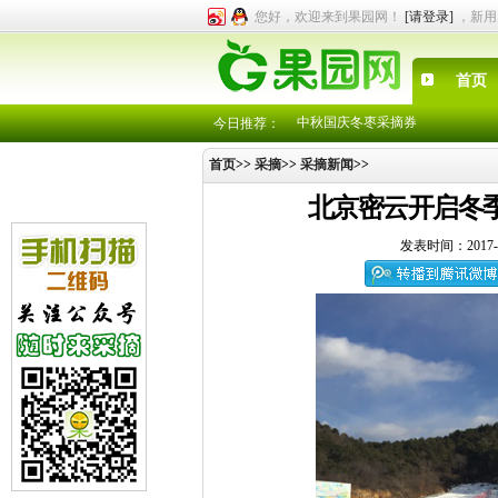
您好，欢迎来到果园网！
[请登录]
，新用
首页
采摘园、农家院导航出炉了，快来
中秋国庆冬枣采摘券
今日推荐：
注册成为会员，就有机会享受各采
首页
>>
采摘
>>
采摘新闻
>>
各位园主注意了，有采摘园就可“
采摘园、农家院导航出炉了，快来
北京密云开启冬季
中秋国庆冬枣采摘券
注册成为会员，就有机会享受各采
发表时间：2017-
各位园主注意了，有采摘园就可“