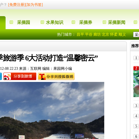
户？
[免费注册]
[加为书签]
采摘园
水果知识
采摘券
采摘新闻
围观呀
热门城市：
昌平
平谷
廊坊
北京
怀柔
顺义
摘园的优惠啊
推荐
入住”果园网了
围观呀
旅游季 6大活动打造“温馨密云”
1
摘园的优惠啊
2
12-08 22:23 来源：互联网 编辑：果园网小编
入住”果园网了
3
4
5
6