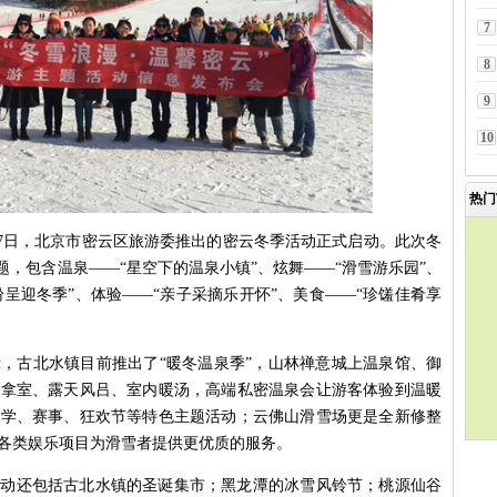
7
8
9
10
热门
2月7日，北京市密云区旅游委推出的密云冬季活动正式启动。此次冬
题，包含温泉——“星空下的温泉小镇”、炫舞——“滑雪游乐园”、
纷呈迎冬季”、体验——“亲子采摘乐开怀”、美食——“珍馐佳肴享
，古北水镇目前推出了“暖冬温泉季”，山林禅意城上温泉馆、御
桑拿室、露天风吕、室内暖汤，高端私密温泉会让游客体验到温暖
教学、赛事、狂欢节等特色主题活动；云佛山滑雪场更是全新修整
各类娱乐项目为滑雪者提供更优质的服务。
活动还包括古北水镇的圣诞集市；黑龙潭的冰雪风铃节；桃源仙谷