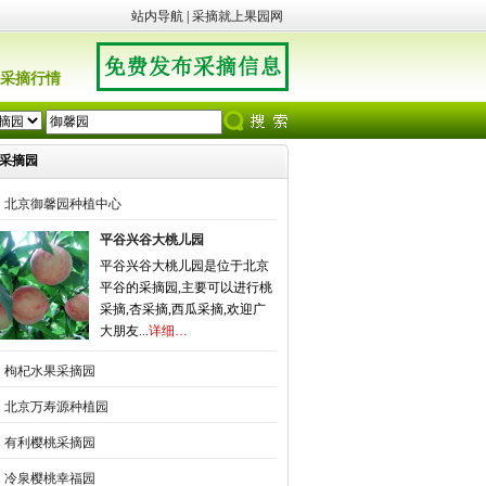
站内导航
|
采摘就上果园网
采摘行情
采摘园
北京御馨园种植中心
平谷兴谷大桃儿园
平谷兴谷大桃儿园是位于北京
平谷的采摘园,主要可以进行桃
采摘,杏采摘,西瓜采摘,欢迎广
大朋友...
详细…
枸杞水果采摘园
北京万寿源种植园
有利樱桃采摘园
冷泉樱桃幸福园