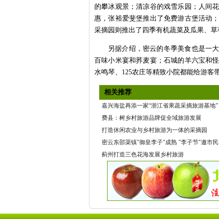
的攀冰观景；清凉谷的戏雪乐园；人间
惠，张裕爱斐堡推出了免费游古堡活动
采摘园则推出了四季有机蔬菜及瓜果、草
另据介绍，密云的冬季美食也是一
百味小米宴和荞麦宴；石城的羊六宝和
水鸣琴、125农庄等精致小院都能给游客
相关推荐
嘉兴海盐再添一家“浙江省果蔬采摘旅游基地”
费县：树乡村旅游品牌促全域旅游发展
打造休闲农业与乡村旅游为一体的采摘园
密云东邵渠镇"御皇李子"成熟 "李子节"邀市民享
蓟州打造三色花海发展乡村旅游