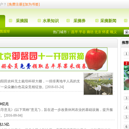
户？
[免费注册]
[加为书签]
采摘园
水果知识
采摘券
采摘新闻
围观呀
热门城市：
昌平
平谷
廊坊
北京
怀柔
顺义
摘园的优惠啊
推荐
入住”果园网了
围观呀
1
摘园的优惠啊
2
入住”果园网了
的阳田农科无土栽培科研大棚，一排排离地半人高的支
嫩白色花朵竞相绽放。[2018-03-24]
3
0亿元
4
导意见》(以下简称“意见”)，旨在进一步改善休闲农业的基础设施，提升服
16-09-04]
5
.5亿
6