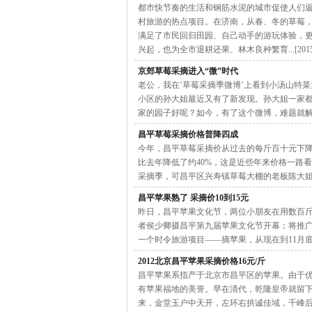
都市快节奏的生活和钢筋水泥的城市促使人们
村旅游的热点项目。在济南，从春、冬的草莓
满足了市民回归田园、自己动手的游玩体验，
兴起，也为全市退耕还果、林木良种繁育...[2015-0
京郊草莓采摘进入“微”时代
老公，我在‘草莓采摘季微博’上看到小汤山特
小区的孙大姐最近又有了新发现。孙大姐一家
家的园子好呢？如今，有了这个微博，难题就解决了。为
昌平草莓采摘价格普降四成
今年，昌平草莓采摘价从过去的每斤百十元下降
比去年降低了约40%，这是近些年来价格一路
采摘季，可昌平区兴寿镇草莓大棚的老板陈大姐却高兴
昌平苹果熟了 采摘价10到15元
昨日，昌平苹果文化节，两位小朋友在用数百
者侯少卿摄昌平第九届苹果文化节开幕；将推广
一个时令旅游项目——摘苹果，从现在到11月底，北京昌
2012北京昌平苹果采摘价格16元/斤
昌平苹果系指产于北京市昌平区的苹果。由于
有苹果福地的美誉。早在清代，乾隆皇帝就留
来，金堂玉户中天开，左环右拱诚佳域，千峰后护高崔