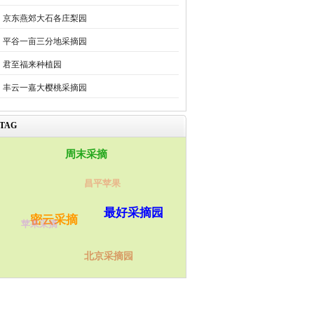
京东燕郊大石各庄梨园
平谷一亩三分地采摘园
君至福来种植园
丰云一嘉大樱桃采摘园
TAG
周末采摘
昌平苹果
最好采摘园
密云采摘
苹果采摘
北京采摘园