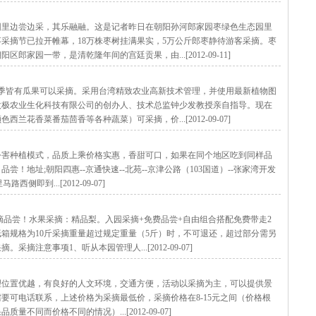
边尝边采，其乐融融。这是记者昨日在朝阳孙河郎家园枣绿色生态园里
采摘节已拉开帷幕，18万株枣树挂满果实，5万公斤郎枣静待游客采摘。枣
家园一带，是清乾隆年间的宫廷贡果，由...[2012-09-11]
四季皆有瓜果可以采摘。采用台湾精致农业高新技术管理，并使用最新植物图
太极农业生化科技有限公司的创办人、技术总监钟少发教授亲自指导。现在
花香菜番茄茴香等各种蔬菜）可采摘，价...[2012-09-07]
公害种植模式，品质上乘价格实惠，香甜可口，如果在同个地区吃到同样品
！地址;朝阳四惠--京通快速--北苑--京津公路（103国道）--张家湾开发
即到...[2012-09-07]
采摘品尝！水果采摘：精品梨。入园采摘+免费品尝+自由组合搭配免费带走2
箱规格为10斤采摘重量超过规定重量（5斤）时，不可退还，超过部分需另
注意事项1、听从本园管理人...[2012-09-07]
理位置优越，有良好的人文环境，交通方便，活动以采摘为主，可以提供景
要可电话联系，上述价格为采摘最低价，采摘价格在8-15元之间（价格根
同而价格不同的情况）...[2012-09-07]