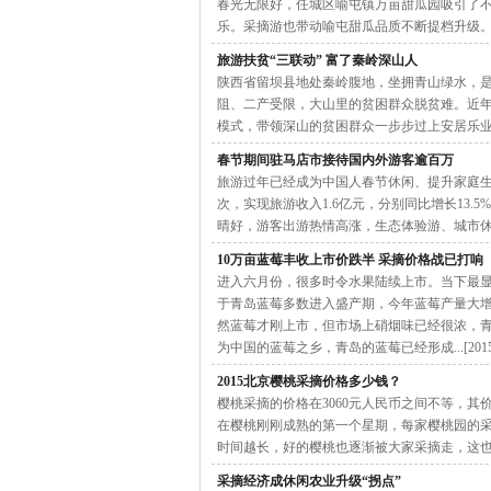
春光无限好，任城区喻屯镇万亩甜瓜园吸引了
乐。采摘游也带动喻屯甜瓜品质不断提档升级。[2016
旅游扶贫“三联动” 富了秦岭深山人
陕西省留坝县地处秦岭腹地，坐拥青山绿水，
阻、二产受限，大山里的贫困群众脱贫难。近
模式，带领深山的贫困群众一步步过上安居乐业的好日
春节期间驻马店市接待国内外游客逾百万
旅游过年已经成为中国人春节休闲、提升家庭生活
次，实现旅游收入1.6亿元，分别同比增长13.
晴好，游客出游热情高涨，生态体验游、城市休闲游、温
10万亩蓝莓丰收上市价跌半 采摘价格战已打响
进入六月份，很多时令水果陆续上市。当下最
于青岛蓝莓多数进入盛产期，今年蓝莓产量大
然蓝莓才刚上市，但市场上硝烟味已经很浓，
为中国的蓝莓之乡，青岛的蓝莓已经形成...[2015-0
2015北京樱桃采摘价格多少钱？
樱桃采摘的价格在3060元人民币之间不等，
在樱桃刚刚成熟的第一个星期，每家樱桃园的
时间越长，好的樱桃也逐渐被大家采摘走，这也是逐渐降
采摘经济成休闲农业升级“拐点”