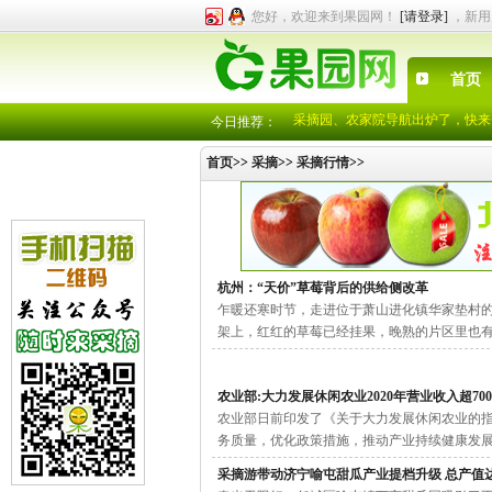
您好，欢迎来到果园网！
[请登录]
，新用
首页
采摘园、农家院导航出炉了，快来
中秋国庆冬枣采摘券
今日推荐：
注册成为会员，就有机会享受各采
首页
>>
采摘
>>
采摘行情
>>
各位园主注意了，有采摘园就可“
采摘园、农家院导航出炉了，快来
中秋国庆冬枣采摘券
注册成为会员，就有机会享受各采
各位园主注意了，有采摘园就可“
杭州：“天价”草莓背后的供给侧改革
乍暖还寒时节，走进位于萧山进化镇华家垫村
架上，红红的草莓已经挂果，晚熟的片区里也有一朵朵
农业部:大力发展休闲农业2020年营业收入超700
农业部日前印发了《关于大力发展休闲农业的指
务质量，优化政策措施，推动产业持续健康发展。[20
采摘游带动济宁喻屯甜瓜产业提档升级 总产值达2