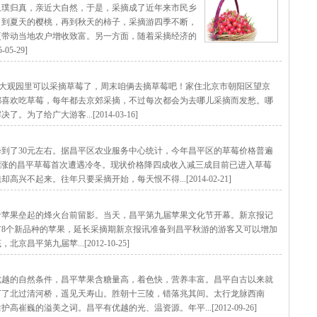
返璞归真，亲近大自然，于是，采摘成了近年来市民乡
，到夏天的樱桃，再到秋天的柿子，采摘游四季不断，
更带动当地农户增收致富。另一方面，随着采摘经济的
5-29]
菜大观园里可以采摘草莓了，周末咱俩去摘草莓吧！家住北京市朝阳区望京
都喜欢吃草莓，每年都去京郊采摘，不过每次都会为去哪儿采摘而发愁。哪
了给广大游客...[2014-03-16]
到了30元左右。据昌平区农业服务中心统计，今年昌平区的草莓价格普遍
看涨的昌平草莓首次遭遇冷冬。现状价格降四成收入减三成目前已进入草莓
不起来。往年只要采摘开始，每天恨不得...[2014-02-21]
斤苹果垒起的烽火台前留影。当天，昌平第九届苹果文化节开幕。新京报记
8个新品种的苹果，延长采摘期新京报讯准备到昌平秋游的游客又可以增加
平第九届苹...[2012-10-25]
优越的自然条件，昌平苹果含糖量高，着色快，营养丰富。昌平自古以来就
下了北过清河桥，遥见天寿山。胜朝十三陵，错落兆其间。太行龙脉西南
巍的溢美之词。昌平有优越的光、温资源。年平...[2012-09-26]