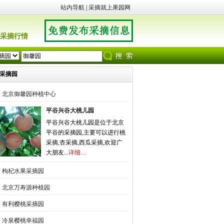
站内导航
|
采摘就上果园网
采摘行情
采摘园
北京御馨园种植中心
平谷兴谷大桃儿园
平谷兴谷大桃儿园是位于北京
平谷的采摘园,主要可以进行桃
采摘,杏采摘,西瓜采摘,欢迎广
大朋友...
详细…
枸杞水果采摘园
北京万寿源种植园
有利樱桃采摘园
冷泉樱桃幸福园