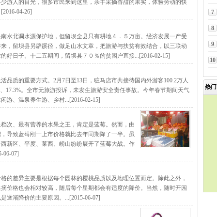
不少游人的目光，很多市民来到这里，亲手采摘香甜的果实，体验劳动的快
-04-26]
7
8
是南水北调水源保护地，但留坝全县只有耕地４．５万亩。经济发展一产受
9
年来，留坝县另辟蹊径，做足山水文章，把旅游与扶贫有效结合，以三联动
子。十二五期间，留坝县７０％的贫困户直接...[2016-02-15]
10
品质的重要方式。2月7日至13日，驻马店市共接待国内外游客100.2万人
热门
5%、17.3%。全市无旅游投诉，未发生旅游安全责任事故。今年春节期间天气
泉养生游、乡村...[2016-02-15]
显档次、最有营养的水果之王，肯定是蓝莓。然而，由
增，导致蓝莓刚一上市价格就比去年同期降了一半。虽
青西新区、平度、莱西、崂山纷纷展开了蓝莓大战。作
6-07]
其价格的差异主要是根据每个园林的樱桃品质以及地理位置而定。除此之外，
采摘价格也会相对较高，随后每个星期都会有适度的降价。当然，随时开园
价的主要原因。...[2015-06-07]