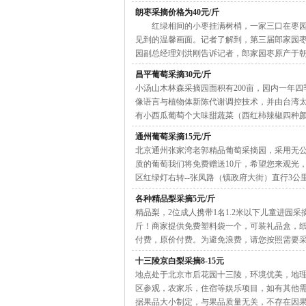
朗枣采摘价格为40元/斤
红绿相间的小枣挂满树梢，一家三口在枣园里
见到的温馨画面。记者了解到，第三届郎家园枣
园副总经理刘洪刚告诉记者，郎家园枣原产于朝阳区郎
昌平葡萄采摘30元/斤
小汤山木林森采摘园面积有200亩，园内一年
像语言与植物体新陈代谢调控技术，并由台湾
有小西瓜葡萄个大味甜蔬菜（西红柿辣椒四种颜色西兰
通州葡萄采摘15元/斤
北京通州张家湾老郭精品葡萄采摘园，采用无
质的葡萄我们将免费赠送10斤，希望您来观光，品尝
区红绿灯右转--张凤路（镇政府大街）直行3公里马路西侧
各种精品梨采摘5元/斤
精品梨，2位成人携带1名1.2米以下儿童进园
斤！商家提供免费塑料袋一个，可装礼品盒，纸
付费，原价付费。为避免浪费，请您按照需要采摘。采摘
十三陵京白梨采摘8-15元
地点处于北京市后花园十三陵，环境优美，地
区参观，农家乐，住宿等娱乐项目，如有其他需
据果品大小制定，与果品质量无关，不存在因果品质量不