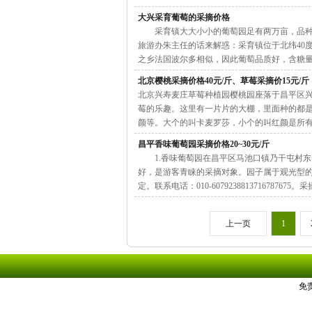
大兴采育葡萄的采摘价格
采育镇大大小小的葡萄园足有两万亩，品种非
旅游办朱主任的话来解惑：采育镇位于北纬40
之乡法国波尔多相似，因此葡萄品质好，含糖量高，是
北京樱桃采摘价格40元/斤、草莓采摘价15元/斤
北京兴寿麦庄草莓种植园樱桃园座落于昌平区兴
莓的乐趣。这里有一片片的大棚，里面种的都
颜等。大个的叫卡麦罗莎，小个的叫红颜是所有品种中
昌平香味葡萄园采摘价格20~30元/斤
1.香味葡萄园在昌平区马池口镇乃干屯村东
好，是游客青睐的采摘对象。园子属于观光型
定。联系电话：010-6079238813716787675。采摘价
上一页
1
免