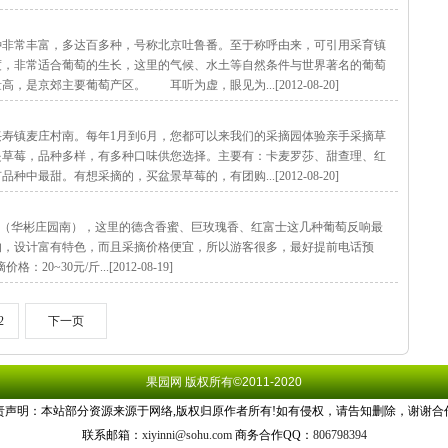
常丰富，多达百多种，号称北京吐鲁番。至于称呼由来，可引用采育镇
度，非常适合葡萄的生长，这里的气候、水土等自然条件与世界著名的葡萄
京郊主要葡萄产区。 耳听为虚，眼见为...[2012-08-20]
寿镇麦庄村南。每年1月到6月，您都可以来我们的采摘园体验亲手采摘草
是草莓，品种多样，有多种口味供您选择。主要有：卡麦罗莎、甜查理、红
最甜。有想采摘的，买盆景草莓的，有团购...[2012-08-20]
（华彬庄园南），这里的德含香蜜、巨玫瑰香、红富士这几种葡萄反响最
的，设计富有特色，而且采摘价格便宜，所以游客很多，最好提前电话预
格：20~30元/斤...[2012-08-19]
2
下一页
果园网
版权所有©2011-2020
责声明：本站部分资源来源于网络,版权归原作者所有!如有侵权，请告知删除，谢谢合
联系邮箱：
xiyinni@sohu.com
商务合作QQ：
806798394